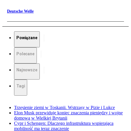
Deutsche Welle
Powiązane
Polecane
Najnowsze
Tagi
Trzęsienie ziemi w Toskanii. Wstrząsy w Pizie i Lukce
Elon Musk przewiduje koniec znaczenia pieniędzy i wojnę
domową w Wielkiej Brytanii
Cypr i Schengen: Dlaczego infrastruktura wspierająca
mobilność ma teraz znaczenie