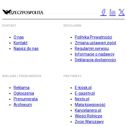
KONTAKT
REGULAMIN
O nas
Polityka Prywatności
Kontakt
Zmiana ustawień zgód
Napisz do nas
Regulamin serwisu
Informacje o nadawcy
Deklaracja dostępności
REKLAMA I PRENUMERATA
PARTNERZY
Reklama
E-kiosk.pl
Ogłoszenia
E-gazety.pl
Prenumerata
Nexto.pl
Archiwum
Mała księgowość
Kancelarierp.pl
Wieści Rolnicze
Życie Warszawy