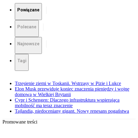
Powiązane
Polecane
Najnowsze
Tagi
Trzęsienie ziemi w Toskanii. Wstrząsy w Pizie i Lukce
Elon Musk przewiduje koniec znaczenia pieniędzy i wojnę
domową w Wielkiej Brytanii
Cypr i Schengen: Dlaczego infrastruktura wspierająca
mobilność ma teraz znaczenie
Tajlandia, niedoceniany gigant. Nowy renesans pogaństwa
Promowane treści