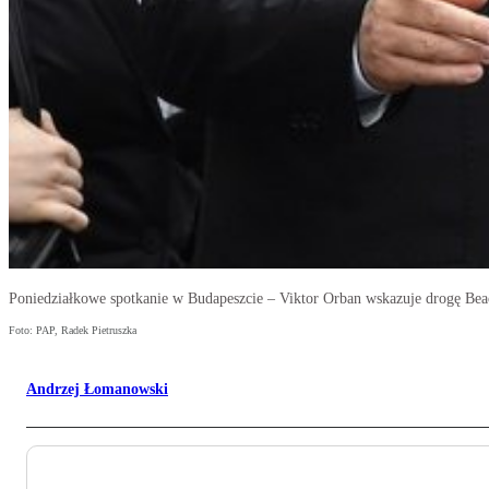
Poniedziałkowe spotkanie w Budapeszcie – Viktor Orban wskazuje drogę Bea
Foto: PAP, Radek Pietruszka
Andrzej Łomanowski