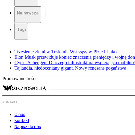
Najnowsze
Tagi
Trzęsienie ziemi w Toskanii. Wstrząsy w Pizie i Lukce
Elon Musk przewiduje koniec znaczenia pieniędzy i wojnę do
Cypr i Schengen: Dlaczego infrastruktura wspierająca mobilno
Tajlandia, niedoceniany gigant. Nowy renesans pogaństwa
Promowane treści
KONTAKT
O nas
Kontakt
Napisz do nas