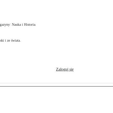
!
azyny: Nauka i Historia.
ki i ze świata.
Zaloguj się