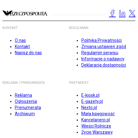
KONTAKT
REGULAMIN
O nas
Polityka Prywatności
Kontakt
Zmiana ustawień zgód
Napisz do nas
Regulamin serwisu
Informacje o nadawcy
Deklaracja dostępności
REKLAMA I PRENUMERATA
PARTNERZY
Reklama
E-kiosk.pl
Ogłoszenia
E-gazety.pl
Prenumerata
Nexto.pl
Archiwum
Mała księgowość
Kancelarierp.pl
Wieści Rolnicze
Życie Warszawy