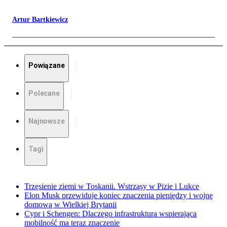
Artur Bartkiewicz
Powiązane
Polecane
Najnowsze
Tagi
Trzęsienie ziemi w Toskanii. Wstrząsy w Pizie i Lukce
Elon Musk przewiduje koniec znaczenia pieniędzy i wojnę
domową w Wielkiej Brytanii
Cypr i Schengen: Dlaczego infrastruktura wspierająca
mobilność ma teraz znaczenie