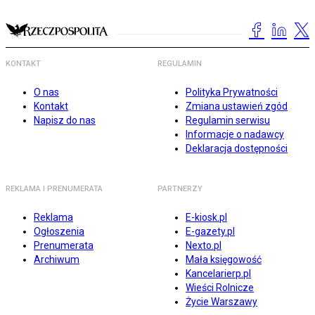
KONTAKT
REGULAMIN
O nas
Polityka Prywatności
Kontakt
Zmiana ustawień zgód
Napisz do nas
Regulamin serwisu
Informacje o nadawcy
Deklaracja dostępności
REKLAMA I PRENUMERATA
PARTNERZY
Reklama
E-kiosk.pl
Ogłoszenia
E-gazety.pl
Prenumerata
Nexto.pl
Archiwum
Mała księgowość
Kancelarierp.pl
Wieści Rolnicze
Życie Warszawy