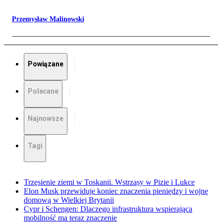
Przemysław Malinowski
Powiązane
Polecane
Najnowsze
Tagi
Trzęsienie ziemi w Toskanii. Wstrząsy w Pizie i Lukce
Elon Musk przewiduje koniec znaczenia pieniędzy i wojnę
domową w Wielkiej Brytanii
Cypr i Schengen: Dlaczego infrastruktura wspierająca
mobilność ma teraz znaczenie