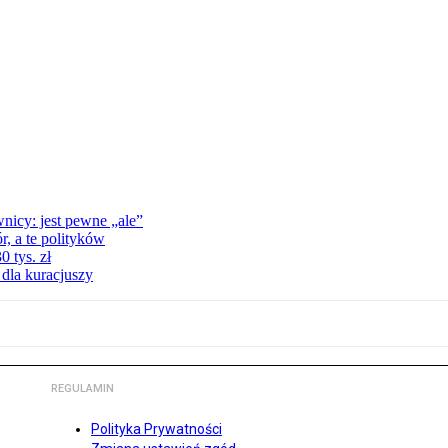
nicy: jest pewne „ale”
, a te polityków
 tys. zł
 dla kuracjuszy
REGULAMIN
Polityka Prywatności