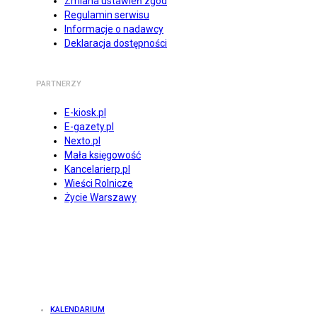
Zmiana ustawień zgód
Regulamin serwisu
Informacje o nadawcy
Deklaracja dostępności
PARTNERZY
E-kiosk.pl
E-gazety.pl
Nexto.pl
Mała księgowość
Kancelarierp.pl
Wieści Rolnicze
Życie Warszawy
KALENDARIUM