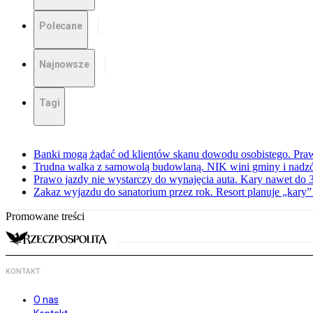
Polecane
Najnowsze
Tagi
Banki mogą żądać od klientów skanu dowodu osobistego. Praw
Trudna walka z samowolą budowlaną. NIK wini gminy i nadzór
Prawo jazdy nie wystarczy do wynajęcia auta. Kary nawet do 30
Zakaz wyjazdu do sanatorium przez rok. Resort planuje „kary”
Promowane treści
KONTAKT
O nas