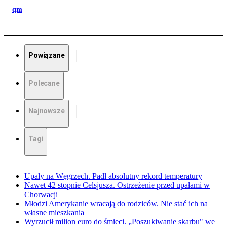
qm
Powiązane
Polecane
Najnowsze
Tagi
Upały na Węgrzech. Padł absolutny rekord temperatury
Nawet 42 stopnie Celsjusza. Ostrzeżenie przed upałami w
Chorwacji
Młodzi Amerykanie wracają do rodziców. Nie stać ich na
własne mieszkania
Wyrzucił milion euro do śmieci. „Poszukiwanie skarbu" we