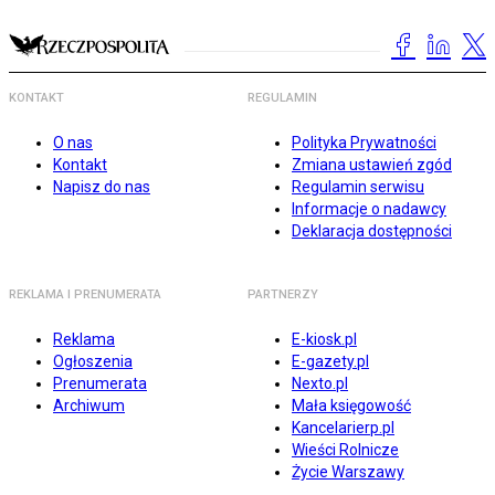
KONTAKT
REGULAMIN
O nas
Polityka Prywatności
Kontakt
Zmiana ustawień zgód
Napisz do nas
Regulamin serwisu
Informacje o nadawcy
Deklaracja dostępności
REKLAMA I PRENUMERATA
PARTNERZY
Reklama
E-kiosk.pl
Ogłoszenia
E-gazety.pl
Prenumerata
Nexto.pl
Archiwum
Mała księgowość
Kancelarierp.pl
Wieści Rolnicze
Życie Warszawy