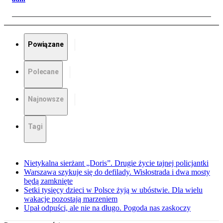
Powiązane
Polecane
Najnowsze
Tagi
Nietykalna sierżant „Doris”. Drugie życie tajnej policjantki
Warszawa szykuje się do defilady. Wisłostrada i dwa mosty
będą zamknięte
Setki tysięcy dzieci w Polsce żyją w ubóstwie. Dla wielu
wakacje pozostają marzeniem
Upał odpuści, ale nie na długo. Pogoda nas zaskoczy