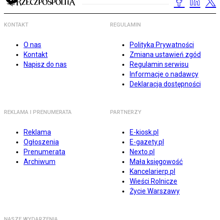
KONTAKT
REGULAMIN
O nas
Polityka Prywatności
Kontakt
Zmiana ustawień zgód
Napisz do nas
Regulamin serwisu
Informacje o nadawcy
Deklaracja dostępności
REKLAMA I PRENUMERATA
PARTNERZY
Reklama
E-kiosk.pl
Ogłoszenia
E-gazety.pl
Prenumerata
Nexto.pl
Archiwum
Mała księgowość
Kancelarierp.pl
Wieści Rolnicze
Życie Warszawy
NASZE WYDARZENIA