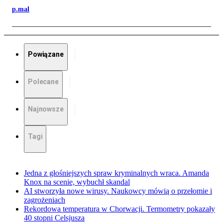
p.mal
Powiązane
Polecane
Najnowsze
Tagi
Jedna z głośniejszych spraw kryminalnych wraca. Amanda
Knox na scenie, wybuchł skandal
AI stworzyła nowe wirusy. Naukowcy mówią o przełomie i
zagrożeniach
Rekordowa temperatura w Chorwacji. Termometry pokazały
40 stopni Celsjusza