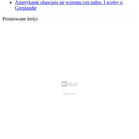
Amerykanie obawiają się wzrostu cen paliw. I wojny o
Grenlandię
Promowane treści