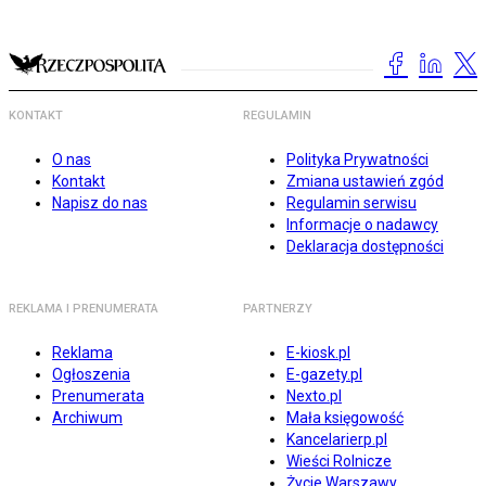
KONTAKT
REGULAMIN
O nas
Polityka Prywatności
Kontakt
Zmiana ustawień zgód
Napisz do nas
Regulamin serwisu
Informacje o nadawcy
Deklaracja dostępności
REKLAMA I PRENUMERATA
PARTNERZY
Reklama
E-kiosk.pl
Ogłoszenia
E-gazety.pl
Prenumerata
Nexto.pl
Archiwum
Mała księgowość
Kancelarierp.pl
Wieści Rolnicze
Życie Warszawy