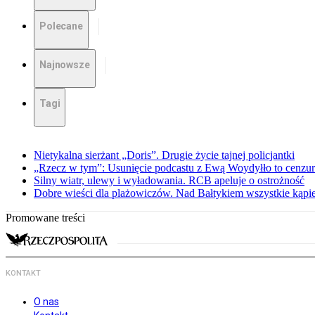
Polecane
Najnowsze
Tagi
Nietykalna sierżant „Doris”. Drugie życie tajnej policjantki
„Rzecz w tym”: Usunięcie podcastu z Ewą Woydyłło to cenzur
Silny wiatr, ulewy i wyładowania. RCB apeluje o ostrożność
Dobre wieści dla plażowiczów. Nad Bałtykiem wszystkie kąpie
Promowane treści
KONTAKT
O nas