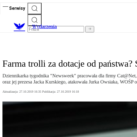
Serwisy
Wydarzenia
Farma trolli za dotacje od państwa
Dziennikarka tygodnika "Newsweek" pracowała dla firmy Cat@Net, zor
oraz jej prezesa Jacka Kurskiego, atakowała Jurka Owsiaka, WOŚP
Aktualizacja:
27.10.2019 16:35
Publikacja:
27.10.2019 16:18