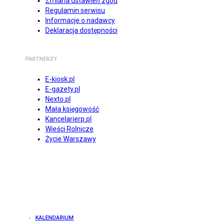
Zmiana ustawień zgód
Regulamin serwisu
Informacje o nadawcy
Deklaracja dostępności
PARTNERZY
E-kiosk.pl
E-gazety.pl
Nexto.pl
Mała księgowość
Kancelarierp.pl
Wieści Rolnicze
Życie Warszawy
KALENDARIUM