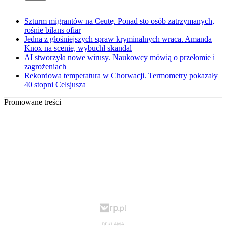
Szturm migrantów na Ceutę. Ponad sto osób zatrzymanych,
rośnie bilans ofiar
Jedna z głośniejszych spraw kryminalnych wraca. Amanda
Knox na scenie, wybuchł skandal
AI stworzyła nowe wirusy. Naukowcy mówią o przełomie i
zagrożeniach
Rekordowa temperatura w Chorwacji. Termometry pokazały
40 stopni Celsjusza
Promowane treści