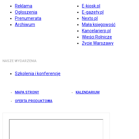
Reklama
E-kiosk.pl
Ogłoszenia
E-gazety.pl
Prenumerata
Nexto.pl
Archiwum
Mała księgowość
Kancelarierp.pl
Wieści Rolnicze
Życie Warszawy
NASZE WYDARZENIA
Szkolenia i konferencje
MAPA STRONY
KALENDARIUM
OFERTA PRODUKTOWA