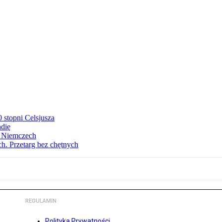
stopni Celsjusza
ndię
w Niemczech
h. Przetarg bez chętnych
REGULAMIN
Polityka Prywatności