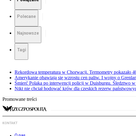
Polecane
Najnowsze
Tagi
Rekordowa temperatura w Chorwacji. Termometry pokazało 40 
Amerykanie obawiają się wzrostu cen paliw. I wojny o Grenla
Śmierć Polaka po interwencji policji w Duisburgu. Śledztwo 
Nikt nie chciał hodować krów dla czeskich rezerw państwowyc
Promowane treści
KONTAKT
O nas