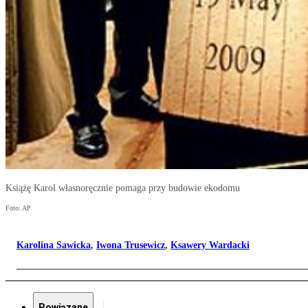
Książę Karol własnoręcznie pomaga przy budowie ekodomu
Foto: AP
Karolina Sawicka
,
Iwona Trusewicz
,
Ksawery Wardacki
Powiązane