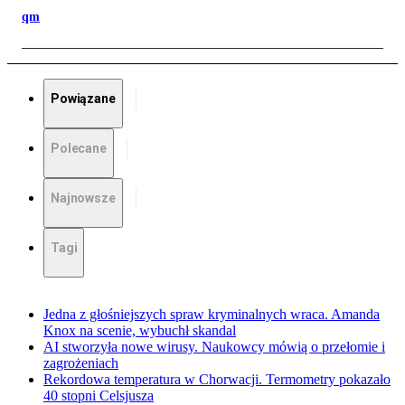
qm
Powiązane
Polecane
Najnowsze
Tagi
Jedna z głośniejszych spraw kryminalnych wraca. Amanda
Knox na scenie, wybuchł skandal
AI stworzyła nowe wirusy. Naukowcy mówią o przełomie i
zagrożeniach
Rekordowa temperatura w Chorwacji. Termometry pokazało
40 stopni Celsjusza