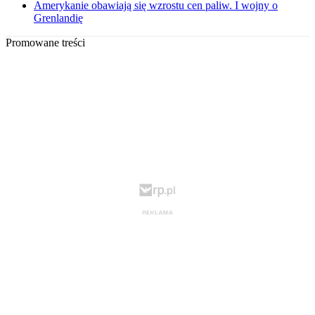
Amerykanie obawiają się wzrostu cen paliw. I wojny o
Grenlandię
Promowane treści