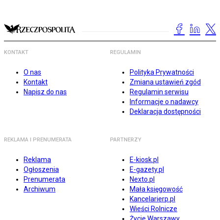
KONTAKT
REGULAMIN
O nas
Polityka Prywatności
Kontakt
Zmiana ustawień zgód
Napisz do nas
Regulamin serwisu
Informacje o nadawcy
Deklaracja dostępności
REKLAMA I PRENUMERATA
PARTNERZY
Reklama
E-kiosk.pl
Ogłoszenia
E-gazety.pl
Prenumerata
Nexto.pl
Archiwum
Mała księgowość
Kancelarierp.pl
Wieści Rolnicze
Życie Warszawy