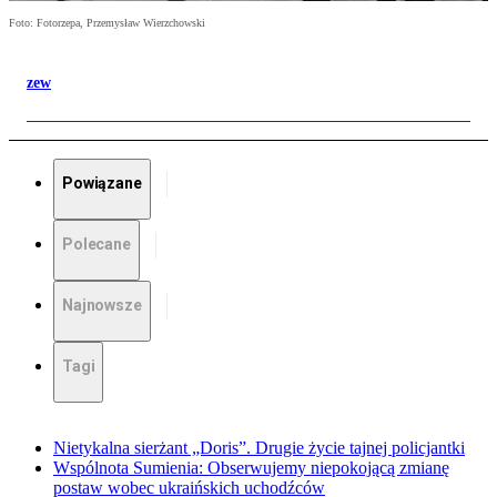
Foto: Fotorzepa, Przemysław Wierzchowski
zew
Powiązane
Polecane
Najnowsze
Tagi
Nietykalna sierżant „Doris”. Drugie życie tajnej policjantki
Wspólnota Sumienia: Obserwujemy niepokojącą zmianę
postaw wobec ukraińskich uchodźców