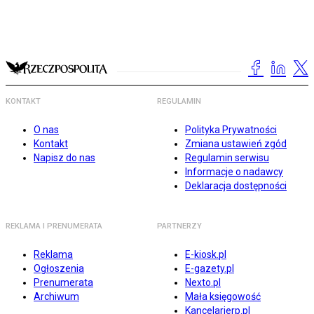
KONTAKT
REGULAMIN
O nas
Polityka Prywatności
Kontakt
Zmiana ustawień zgód
Napisz do nas
Regulamin serwisu
Informacje o nadawcy
Deklaracja dostępności
REKLAMA I PRENUMERATA
PARTNERZY
Reklama
E-kiosk.pl
Ogłoszenia
E-gazety.pl
Prenumerata
Nexto.pl
Archiwum
Mała księgowość
Kancelarierp.pl