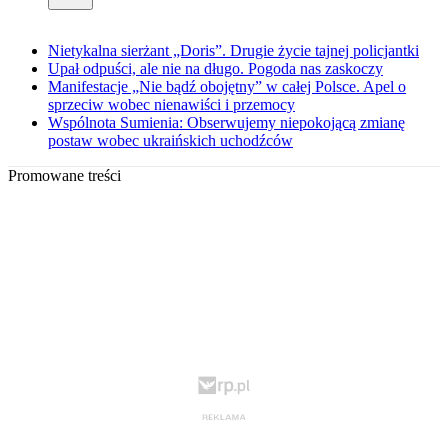
Nietykalna sierżant „Doris”. Drugie życie tajnej policjantki
Upał odpuści, ale nie na długo. Pogoda nas zaskoczy
Manifestacje „Nie bądź obojętny” w całej Polsce. Apel o
sprzeciw wobec nienawiści i przemocy
Wspólnota Sumienia: Obserwujemy niepokojącą zmianę
postaw wobec ukraińskich uchodźców
Promowane treści