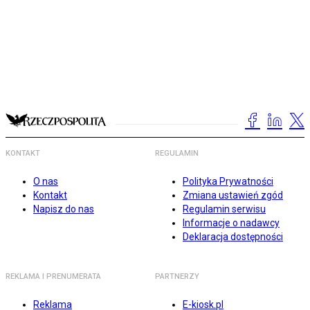
KONTAKT
REGULAMIN
O nas
Polityka Prywatności
Kontakt
Zmiana ustawień zgód
Napisz do nas
Regulamin serwisu
Informacje o nadawcy
Deklaracja dostępności
REKLAMA I PRENUMERATA
PARTNERZY
Reklama
E-kiosk.pl