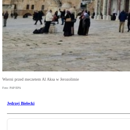
Wierni przed meczetem Al Aksa w Jerozolimie
Foto: PAP/EPA
Jędrzej Bielecki