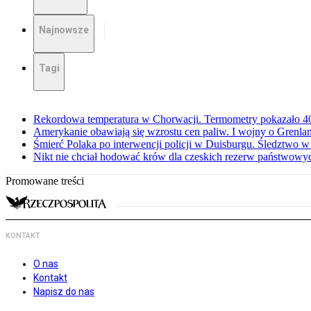
Najnowsze
Tagi
Rekordowa temperatura w Chorwacji. Termometry pokazało 40 
Amerykanie obawiają się wzrostu cen paliw. I wojny o Grenla
Śmierć Polaka po interwencji policji w Duisburgu. Śledztwo 
Nikt nie chciał hodować krów dla czeskich rezerw państwowyc
Promowane treści
KONTAKT
O nas
Kontakt
Napisz do nas