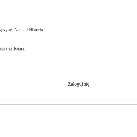
!
azyny: Nauka i Historia.
ki i ze świata.
Zaloguj się