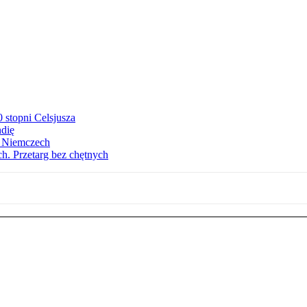
stopni Celsjusza
ndię
w Niemczech
h. Przetarg bez chętnych