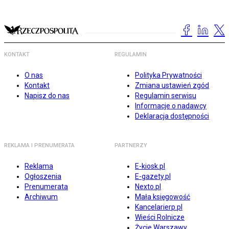
KONTAKT
REGULAMIN
O nas
Polityka Prywatności
Kontakt
Zmiana ustawień zgód
Napisz do nas
Regulamin serwisu
Informacje o nadawcy
Deklaracja dostępności
REKLAMA I PRENUMERATA
PARTNERZY
Reklama
E-kiosk.pl
Ogłoszenia
E-gazety.pl
Prenumerata
Nexto.pl
Archiwum
Mała księgowość
Kancelarierp.pl
Wieści Rolnicze
Życie Warszawy