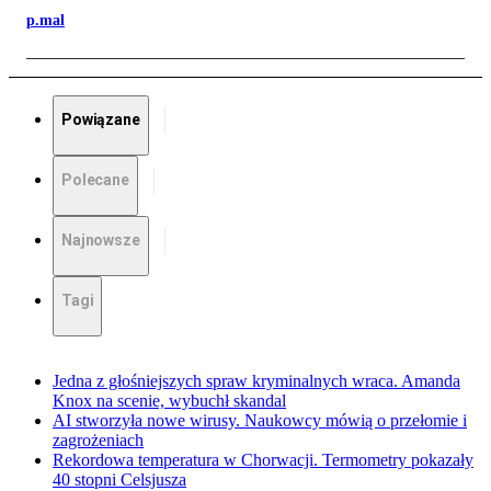
p.mal
Powiązane
Polecane
Najnowsze
Tagi
Jedna z głośniejszych spraw kryminalnych wraca. Amanda
Knox na scenie, wybuchł skandal
AI stworzyła nowe wirusy. Naukowcy mówią o przełomie i
zagrożeniach
Rekordowa temperatura w Chorwacji. Termometry pokazały
40 stopni Celsjusza