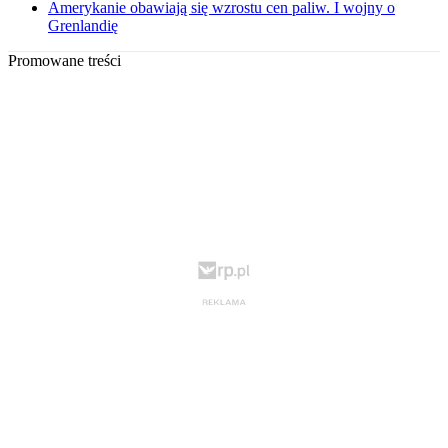
Amerykanie obawiają się wzrostu cen paliw. I wojny o
Grenlandię
Promowane treści