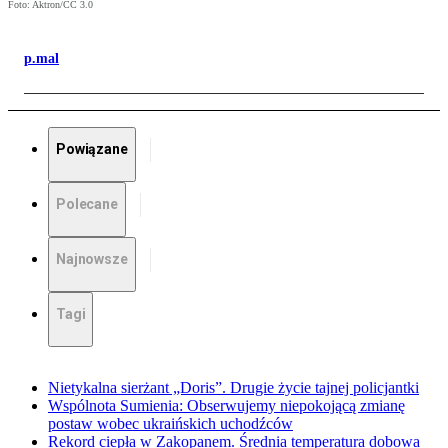
Foto: Aktron/CC 3.0
p.mal
Powiązane
Polecane
Najnowsze
Tagi
Nietykalna sierżant „Doris”. Drugie życie tajnej policjantki
Wspólnota Sumienia: Obserwujemy niepokojącą zmianę
postaw wobec ukraińskich uchodźców
Rekord ciepła w Zakopanem. Średnia temperatura dobowa