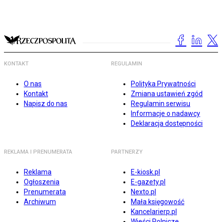
KONTAKT
REGULAMIN
O nas
Polityka Prywatności
Kontakt
Zmiana ustawień zgód
Napisz do nas
Regulamin serwisu
Informacje o nadawcy
Deklaracja dostępności
REKLAMA I PRENUMERATA
PARTNERZY
Reklama
E-kiosk.pl
Ogłoszenia
E-gazety.pl
Prenumerata
Nexto.pl
Archiwum
Mała księgowość
Kancelarierp.pl
Wieści Rolnicze