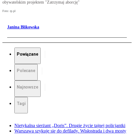
obywatelskim projektem "Zatrzymaj aborcję"
Foto: rp.pl
Janina Blikowska
Powiązane
Polecane
Najnowsze
Tagi
Nietykalna sierżant „Doris”. Drugie życie tajnej policjantki
Warszawa szykuje się do defilady. Wisłostrada i dwa mosty