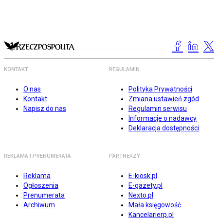
KONTAKT
REGULAMIN
O nas
Polityka Prywatności
Kontakt
Zmiana ustawień zgód
Napisz do nas
Regulamin serwisu
Informacje o nadawcy
Deklaracja dostępności
REKLAMA I PRENUMERATA
PARTNERZY
Reklama
E-kiosk.pl
Ogłoszenia
E-gazety.pl
Prenumerata
Nexto.pl
Archiwum
Mała księgowość
Kancelarierp.pl