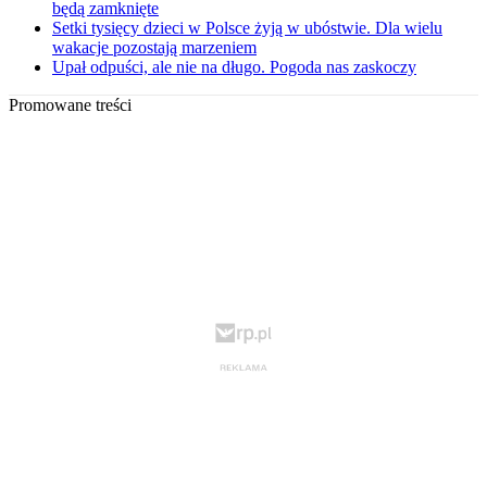
będą zamknięte
Setki tysięcy dzieci w Polsce żyją w ubóstwie. Dla wielu
wakacje pozostają marzeniem
Upał odpuści, ale nie na długo. Pogoda nas zaskoczy
Promowane treści