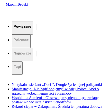
Marcin Dobski
Powiązane
Polecane
Najnowsze
Tagi
Nietykalna sierżant „Doris”. Drugie życie tajnej policjantki
Manifestacje „Nie bądź obojętny” w całej Polsce. Apel o
sprzeciw wobec nienawiści i przemocy
Wspólnota Sumienia: Obserwujemy niepokojącą zmianę
postaw wobec ukraińskich uchodźców
Rekord ciepła w Zakopanem. Średnia temperatura dobowa