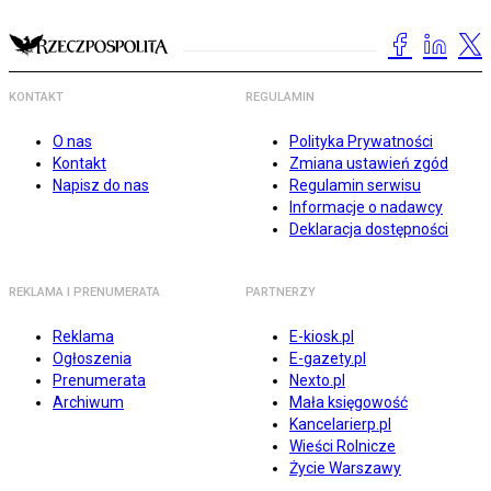
KONTAKT
REGULAMIN
O nas
Polityka Prywatności
Kontakt
Zmiana ustawień zgód
Napisz do nas
Regulamin serwisu
Informacje o nadawcy
Deklaracja dostępności
REKLAMA I PRENUMERATA
PARTNERZY
Reklama
E-kiosk.pl
Ogłoszenia
E-gazety.pl
Prenumerata
Nexto.pl
Archiwum
Mała księgowość
Kancelarierp.pl
Wieści Rolnicze
Życie Warszawy