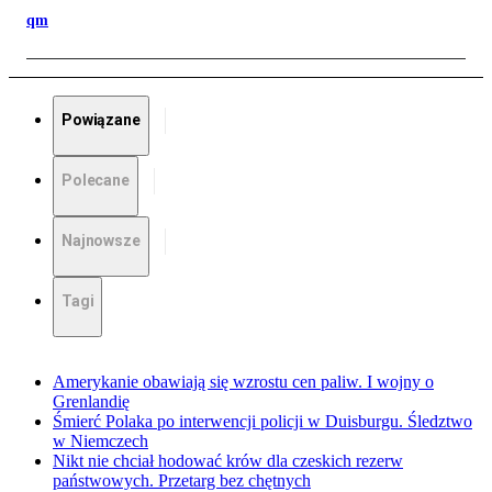
qm
Powiązane
Polecane
Najnowsze
Tagi
Amerykanie obawiają się wzrostu cen paliw. I wojny o
Grenlandię
Śmierć Polaka po interwencji policji w Duisburgu. Śledztwo
w Niemczech
Nikt nie chciał hodować krów dla czeskich rezerw
państwowych. Przetarg bez chętnych