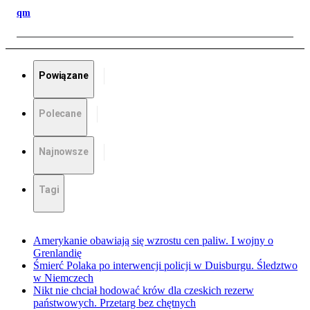
qm
Powiązane
Polecane
Najnowsze
Tagi
Amerykanie obawiają się wzrostu cen paliw. I wojny o
Grenlandię
Śmierć Polaka po interwencji policji w Duisburgu. Śledztwo
w Niemczech
Nikt nie chciał hodować krów dla czeskich rezerw
państwowych. Przetarg bez chętnych