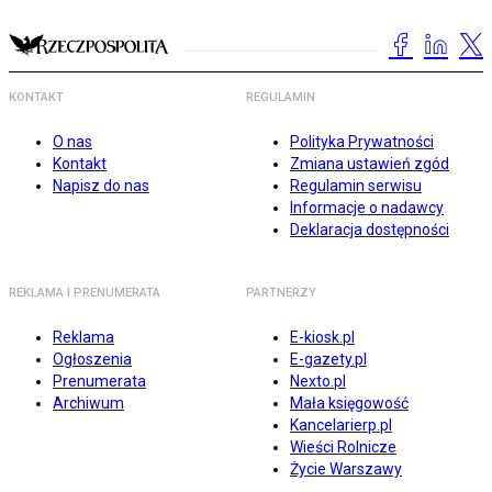
KONTAKT
REGULAMIN
O nas
Polityka Prywatności
Kontakt
Zmiana ustawień zgód
Napisz do nas
Regulamin serwisu
Informacje o nadawcy
Deklaracja dostępności
REKLAMA I PRENUMERATA
PARTNERZY
Reklama
E-kiosk.pl
Ogłoszenia
E-gazety.pl
Prenumerata
Nexto.pl
Archiwum
Mała księgowość
Kancelarierp.pl
Wieści Rolnicze
Życie Warszawy