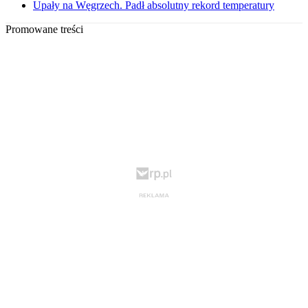
Upały na Węgrzech. Padł absolutny rekord temperatury
Promowane treści