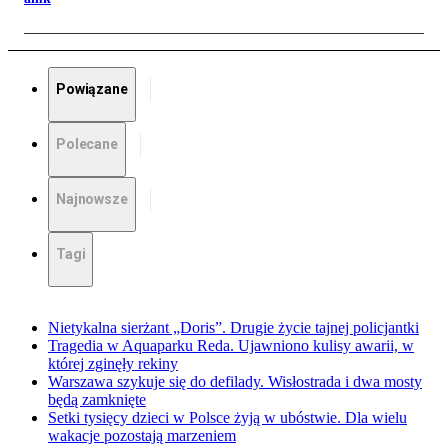
Powiązane
Polecane
Najnowsze
Tagi
Nietykalna sierżant „Doris”. Drugie życie tajnej policjantki
Tragedia w Aquaparku Reda. Ujawniono kulisy awarii, w
której zginęły rekiny
Warszawa szykuje się do defilady. Wisłostrada i dwa mosty
będą zamknięte
Setki tysięcy dzieci w Polsce żyją w ubóstwie. Dla wielu
wakacje pozostają marzeniem