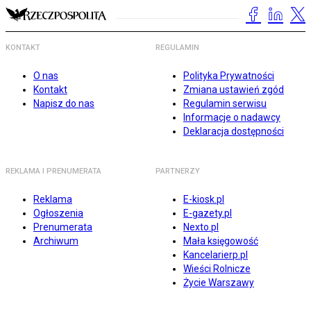
KONTAKT
REGULAMIN
O nas
Polityka Prywatności
Kontakt
Zmiana ustawień zgód
Napisz do nas
Regulamin serwisu
Informacje o nadawcy
Deklaracja dostępności
REKLAMA I PRENUMERATA
PARTNERZY
Reklama
E-kiosk.pl
Ogłoszenia
E-gazety.pl
Prenumerata
Nexto.pl
Archiwum
Mała księgowość
Kancelarierp.pl
Wieści Rolnicze
Życie Warszawy