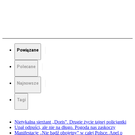
Powiązane
Polecane
Najnowsze
Tagi
Nietykalna sierżant „Doris”. Drugie życie tajnej policjantki
Upał odpuści, ale nie na długo. Pogoda nas zaskoczy
Manifestacje „Nie bądź obojętny” w całej Polsce. Apel o