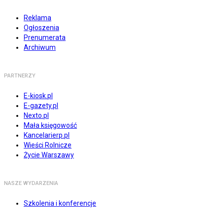
Reklama
Ogłoszenia
Prenumerata
Archiwum
PARTNERZY
E-kiosk.pl
E-gazety.pl
Nexto.pl
Mała księgowość
Kancelarierp.pl
Wieści Rolnicze
Życie Warszawy
NASZE WYDARZENIA
Szkolenia i konferencje