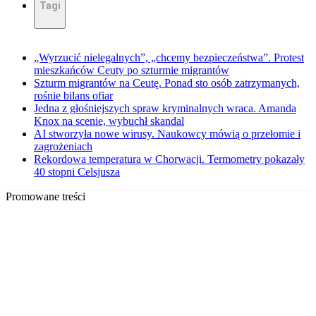
Tagi
„Wyrzucić nielegalnych”, „chcemy bezpieczeństwa”. Protest
mieszkańców Ceuty po szturmie migrantów
Szturm migrantów na Ceutę. Ponad sto osób zatrzymanych,
rośnie bilans ofiar
Jedna z głośniejszych spraw kryminalnych wraca. Amanda
Knox na scenie, wybuchł skandal
AI stworzyła nowe wirusy. Naukowcy mówią o przełomie i
zagrożeniach
Rekordowa temperatura w Chorwacji. Termometry pokazały
40 stopni Celsjusza
Promowane treści