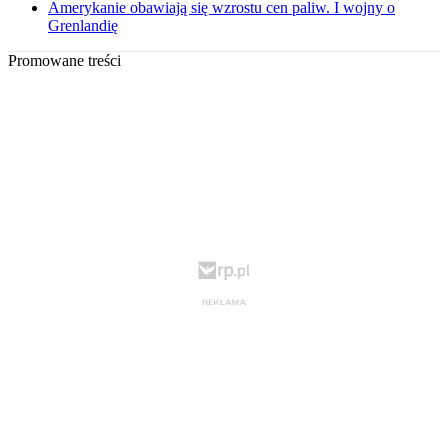
Amerykanie obawiają się wzrostu cen paliw. I wojny o
Grenlandię
Promowane treści