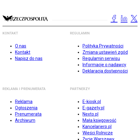
KONTAKT
REGULAMIN
O nas
Polityka Prywatności
Kontakt
Zmiana ustawień zgód
Napisz do nas
Regulamin serwisu
Informacje o nadawcy
Deklaracja dostępności
REKLAMA I PRENUMERATA
PARTNERZY
Reklama
E-kiosk.pl
Ogłoszenia
E-gazety.pl
Prenumerata
Nexto.pl
Archiwum
Mała księgowość
Kancelarierp.pl
Wieści Rolnicze
Życie Warszawy