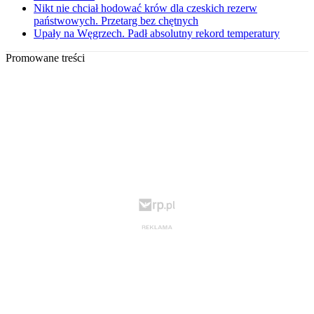
Nikt nie chciał hodować krów dla czeskich rezerw
państwowych. Przetarg bez chętnych
Upały na Węgrzech. Padł absolutny rekord temperatury
Promowane treści