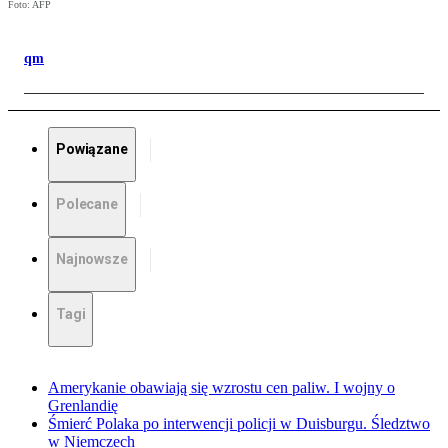
Foto: AFP
qm
Powiązane
Polecane
Najnowsze
Tagi
Amerykanie obawiają się wzrostu cen paliw. I wojny o
Grenlandię
Śmierć Polaka po interwencji policji w Duisburgu. Śledztwo
w Niemczech