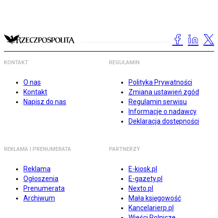
KONTAKT
REGULAMIN
O nas
Polityka Prywatności
Kontakt
Zmiana ustawień zgód
Napisz do nas
Regulamin serwisu
Informacje o nadawcy
Deklaracja dostępności
REKLAMA I PRENUMERATA
PARTNERZY
Reklama
E-kiosk.pl
Ogłoszenia
E-gazety.pl
Prenumerata
Nexto.pl
Archiwum
Mała księgowość
Kancelarierp.pl
Wieści Rolnicze