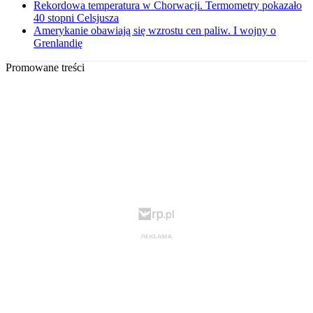
Rekordowa temperatura w Chorwacji. Termometry pokazało
40 stopni Celsjusza
Amerykanie obawiają się wzrostu cen paliw. I wojny o
Grenlandię
Promowane treści