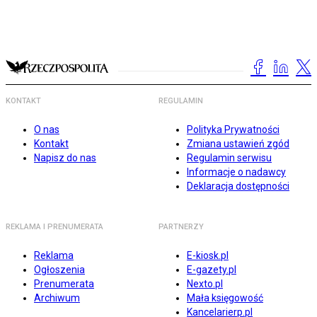
KONTAKT
REGULAMIN
O nas
Polityka Prywatności
Kontakt
Zmiana ustawień zgód
Napisz do nas
Regulamin serwisu
Informacje o nadawcy
Deklaracja dostępności
REKLAMA I PRENUMERATA
PARTNERZY
Reklama
E-kiosk.pl
Ogłoszenia
E-gazety.pl
Prenumerata
Nexto.pl
Archiwum
Mała księgowość
Kancelarierp.pl