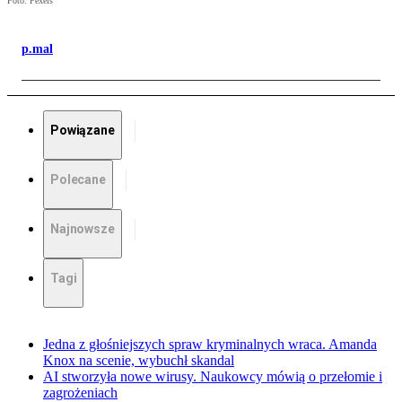
Foto: Pexels
p.mal
Powiązane
Polecane
Najnowsze
Tagi
Jedna z głośniejszych spraw kryminalnych wraca. Amanda
Knox na scenie, wybuchł skandal
AI stworzyła nowe wirusy. Naukowcy mówią o przełomie i
zagrożeniach