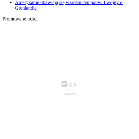
Amerykanie obawiają się wzrostu cen paliw. I wojny o
Grenlandię
Promowane treści