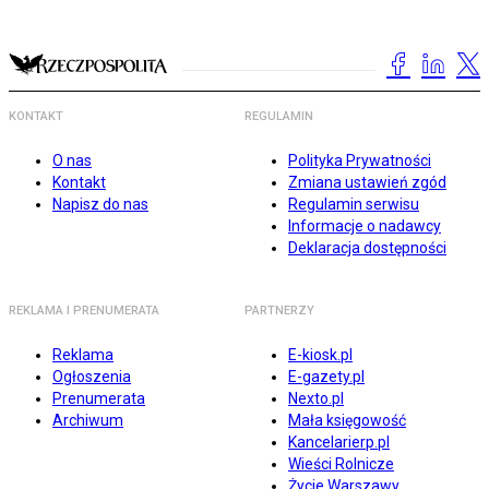
KONTAKT
REGULAMIN
O nas
Polityka Prywatności
Kontakt
Zmiana ustawień zgód
Napisz do nas
Regulamin serwisu
Informacje o nadawcy
Deklaracja dostępności
REKLAMA I PRENUMERATA
PARTNERZY
Reklama
E-kiosk.pl
Ogłoszenia
E-gazety.pl
Prenumerata
Nexto.pl
Archiwum
Mała księgowość
Kancelarierp.pl
Wieści Rolnicze
Życie Warszawy