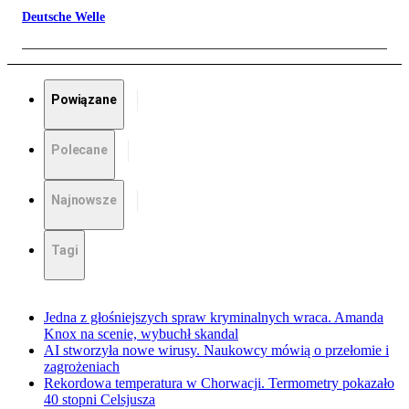
Deutsche Welle
Powiązane
Polecane
Najnowsze
Tagi
Jedna z głośniejszych spraw kryminalnych wraca. Amanda
Knox na scenie, wybuchł skandal
AI stworzyła nowe wirusy. Naukowcy mówią o przełomie i
zagrożeniach
Rekordowa temperatura w Chorwacji. Termometry pokazało
40 stopni Celsjusza