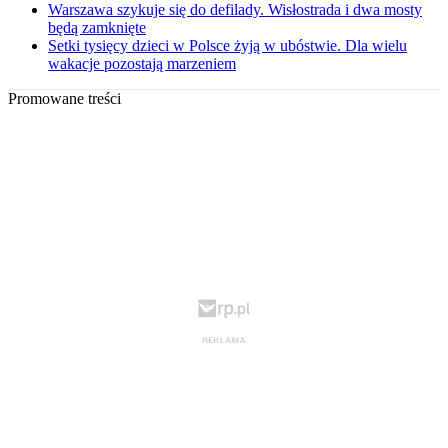
Warszawa szykuje się do defilady. Wisłostrada i dwa mosty
będą zamknięte
Setki tysięcy dzieci w Polsce żyją w ubóstwie. Dla wielu
wakacje pozostają marzeniem
Promowane treści