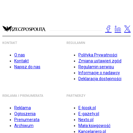
KONTAKT
REGULAMIN
O nas
Polityka Prywatności
Kontakt
Zmiana ustawień zgód
Napisz do nas
Regulamin serwisu
Informacje o nadawcy
Deklaracja dostępności
REKLAMA I PRENUMERATA
PARTNERZY
Reklama
E-kiosk.pl
Ogłoszenia
E-gazety.pl
Prenumerata
Nexto.pl
Archiwum
Mała księgowość
Kancelarierp.pl