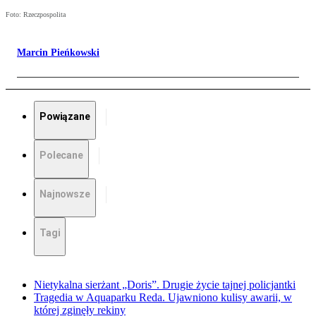
Foto: Rzeczpospolita
Marcin Pieńkowski
Powiązane
Polecane
Najnowsze
Tagi
Nietykalna sierżant „Doris”. Drugie życie tajnej policjantki
Tragedia w Aquaparku Reda. Ujawniono kulisy awarii, w
której zginęły rekiny