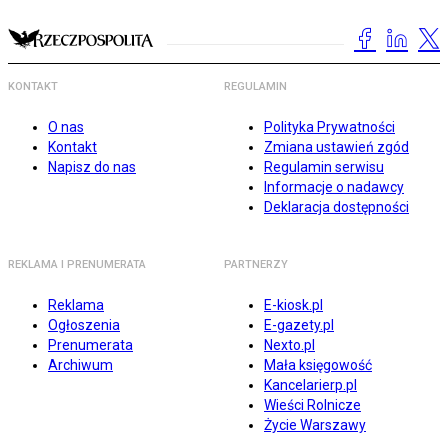
KONTAKT
REGULAMIN
O nas
Polityka Prywatności
Kontakt
Zmiana ustawień zgód
Napisz do nas
Regulamin serwisu
Informacje o nadawcy
Deklaracja dostępności
REKLAMA I PRENUMERATA
PARTNERZY
Reklama
E-kiosk.pl
Ogłoszenia
E-gazety.pl
Prenumerata
Nexto.pl
Archiwum
Mała księgowość
Kancelarierp.pl
Wieści Rolnicze
Życie Warszawy