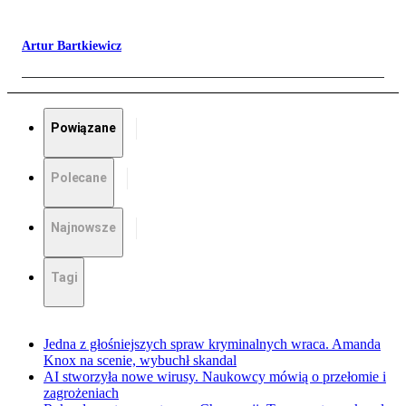
Artur Bartkiewicz
Powiązane
Polecane
Najnowsze
Tagi
Jedna z głośniejszych spraw kryminalnych wraca. Amanda
Knox na scenie, wybuchł skandal
AI stworzyła nowe wirusy. Naukowcy mówią o przełomie i
zagrożeniach