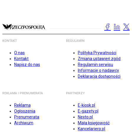
KONTAKT
REGULAMIN
O nas
Polityka Prywatności
Kontakt
Zmiana ustawień zgód
Napisz do nas
Regulamin serwisu
Informacje o nadawcy
Deklaracja dostępności
REKLAMA I PRENUMERATA
PARTNERZY
Reklama
E-kiosk.pl
Ogłoszenia
E-gazety.pl
Prenumerata
Nexto.pl
Archiwum
Mała księgowość
Kancelarierp.pl