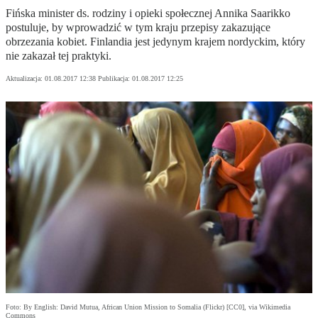
Fińska minister ds. rodziny i opieki społecznej Annika Saarikko
postuluje, by wprowadzić w tym kraju przepisy zakazujące
obrzezania kobiet. Finlandia jest jedynym krajem nordyckim, który
nie zakazał tej praktyki.
Aktualizacja:
01.08.2017 12:38
Publikacja:
01.08.2017 12:25
Foto: By English: David Mutua, African Union Mission to Somalia (Flickr) [CC0], via Wikimedia
Commons