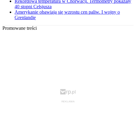
Rekordowa temperatura w Chorwacji. Termometry pokazały
40 stopni Celsjusza
Amerykanie obawiają się wzrostu cen paliw. I wojny o
Grenlandię
Promowane treści