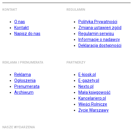
KONTAKT
REGULAMIN
O nas
Polityka Prywatności
Kontakt
Zmiana ustawień zgód
Napisz do nas
Regulamin serwisu
Informacje o nadawcy
Deklaracja dostępności
REKLAMA I PRENUMERATA
PARTNERZY
Reklama
E-kiosk.pl
Ogłoszenia
E-gazety.pl
Prenumerata
Nexto.pl
Archiwum
Mała księgowość
Kancelarierp.pl
Wieści Rolnicze
Życie Warszawy
NASZE WYDARZENIA