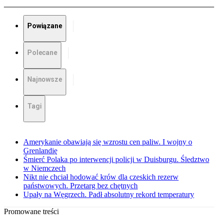
Powiązane
Polecane
Najnowsze
Tagi
Amerykanie obawiają się wzrostu cen paliw. I wojny o
Grenlandię
Śmierć Polaka po interwencji policji w Duisburgu. Śledztwo
w Niemczech
Nikt nie chciał hodować krów dla czeskich rezerw
państwowych. Przetarg bez chętnych
Upały na Węgrzech. Padł absolutny rekord temperatury
Promowane treści