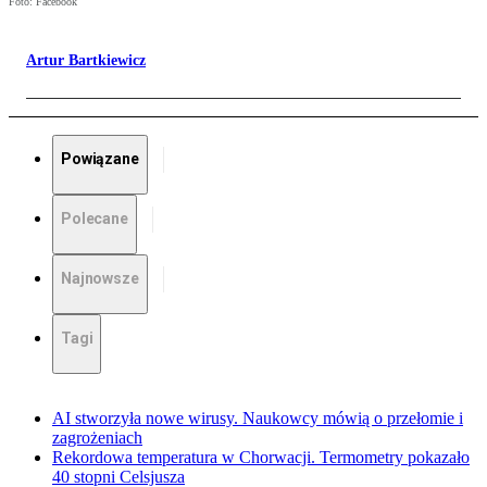
Foto: Facebook
Artur Bartkiewicz
Powiązane
Polecane
Najnowsze
Tagi
AI stworzyła nowe wirusy. Naukowcy mówią o przełomie i
zagrożeniach
Rekordowa temperatura w Chorwacji. Termometry pokazało
40 stopni Celsjusza