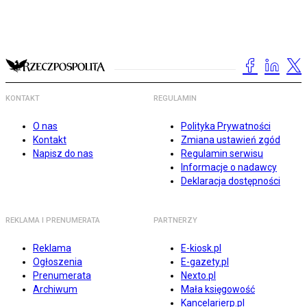
KONTAKT
REGULAMIN
O nas
Polityka Prywatności
Kontakt
Zmiana ustawień zgód
Napisz do nas
Regulamin serwisu
Informacje o nadawcy
Deklaracja dostępności
REKLAMA I PRENUMERATA
PARTNERZY
Reklama
E-kiosk.pl
Ogłoszenia
E-gazety.pl
Prenumerata
Nexto.pl
Archiwum
Mała księgowość
Kancelarierp.pl