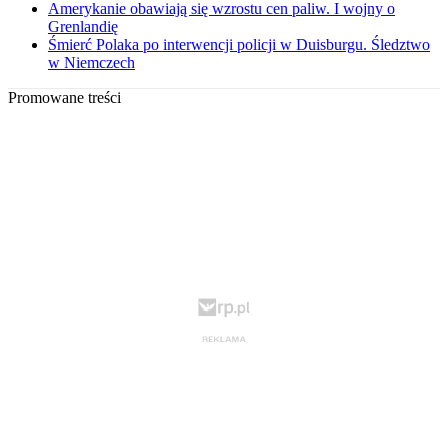
Amerykanie obawiają się wzrostu cen paliw. I wojny o
Grenlandię
Śmierć Polaka po interwencji policji w Duisburgu. Śledztwo
w Niemczech
Promowane treści