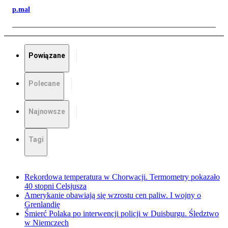
p.mal
Powiązane
Polecane
Najnowsze
Tagi
Rekordowa temperatura w Chorwacji. Termometry pokazało
40 stopni Celsjusza
Amerykanie obawiają się wzrostu cen paliw. I wojny o
Grenlandię
Śmierć Polaka po interwencji policji w Duisburgu. Śledztwo
w Niemczech