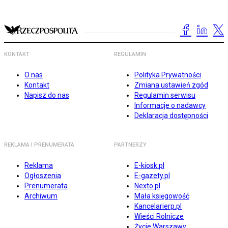
KONTAKT
REGULAMIN
O nas
Polityka Prywatności
Kontakt
Zmiana ustawień zgód
Napisz do nas
Regulamin serwisu
Informacje o nadawcy
Deklaracja dostępności
REKLAMA I PRENUMERATA
PARTNERZY
Reklama
E-kiosk.pl
Ogłoszenia
E-gazety.pl
Prenumerata
Nexto.pl
Archiwum
Mała księgowość
Kancelarierp.pl
Wieści Rolnicze
Życie Warszawy