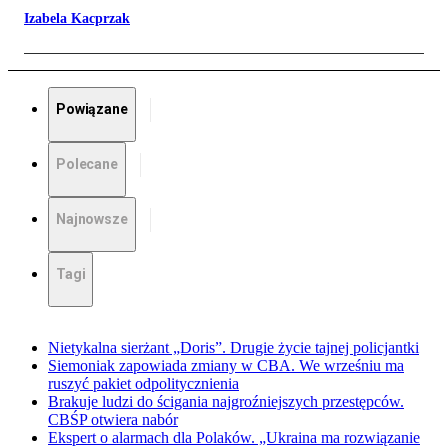
Izabela Kacprzak
Powiązane
Polecane
Najnowsze
Tagi
Nietykalna sierżant „Doris”. Drugie życie tajnej policjantki
Siemoniak zapowiada zmiany w CBA. We wrześniu ma
ruszyć pakiet odpolitycznienia
Brakuje ludzi do ścigania najgroźniejszych przestępców.
CBŚP otwiera nabór
Ekspert o alarmach dla Polaków. „Ukraina ma rozwiązanie