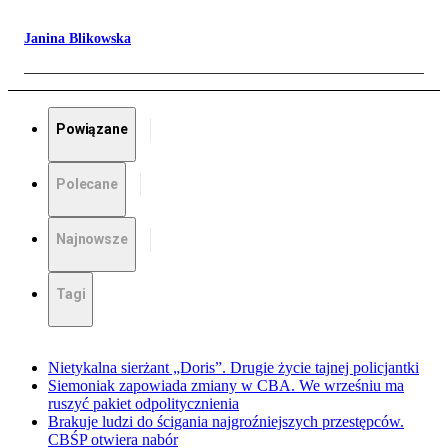
Janina Blikowska
Powiązane
Polecane
Najnowsze
Tagi
Nietykalna sierżant „Doris”. Drugie życie tajnej policjantki
Siemoniak zapowiada zmiany w CBA. We wrześniu ma
ruszyć pakiet odpolitycznienia
Brakuje ludzi do ścigania najgroźniejszych przestępców.
CBŚP otwiera nabór