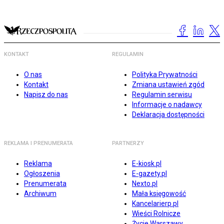
KONTAKT
REGULAMIN
O nas
Polityka Prywatności
Kontakt
Zmiana ustawień zgód
Napisz do nas
Regulamin serwisu
Informacje o nadawcy
Deklaracja dostępności
REKLAMA I PRENUMERATA
PARTNERZY
Reklama
E-kiosk.pl
Ogłoszenia
E-gazety.pl
Prenumerata
Nexto.pl
Archiwum
Mała księgowość
Kancelarierp.pl
Wieści Rolnicze
Życie Warszawy