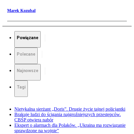
Marek Kozubal
Powiązane
Polecane
Najnowsze
Tagi
Nietykalna sierżant „Doris”. Drugie życie tajnej policjantki
Brakuje ludzi do ścigania najgroźniejszych przestępców.
CBŚP otwiera nabór
Ekspert o alarmach dla Polaków. „Ukraina ma rozwiązanie
sprawdzone na wojnie”