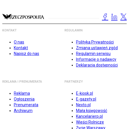
KONTAKT
REGULAMIN
O nas
Polityka Prywatności
Kontakt
Zmiana ustawień zgód
Napisz do nas
Regulamin serwisu
Informacje o nadawcy
Deklaracja dostępności
REKLAMA I PRENUMERATA
PARTNERZY
Reklama
E-kiosk.pl
Ogłoszenia
E-gazety.pl
Prenumerata
Nexto.pl
Archiwum
Mała księgowość
Kancelarierp.pl
Wieści Rolnicze
Życie Warszawy