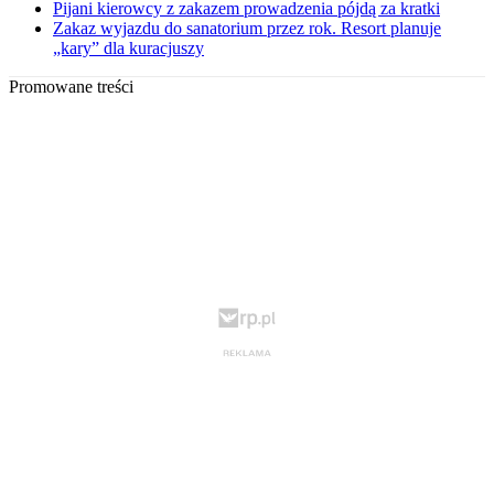
Pijani kierowcy z zakazem prowadzenia pójdą za kratki
Zakaz wyjazdu do sanatorium przez rok. Resort planuje
„kary” dla kuracjuszy
Promowane treści