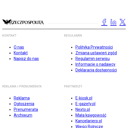
KONTAKT
REGULAMIN
O nas
Polityka Prywatności
Kontakt
Zmiana ustawień zgód
Napisz do nas
Regulamin serwisu
Informacje o nadawcy
Deklaracja dostępności
REKLAMA I PRENUMERATA
PARTNERZY
Reklama
E-kiosk.pl
Ogłoszenia
E-gazety.pl
Prenumerata
Nexto.pl
Archiwum
Mała księgowość
Kancelarierp.pl
Wieści Rolnicze