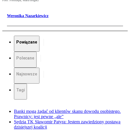
Foto: Fotorzepa, Marta Bogacz
Weronika Nazarkiewicz
Powiązane
Polecane
Najnowsze
Tagi
Banki mogą żądać od klientów skanu dowodu osobistego.
Prawnicy: jest pewne „ale”
Sędzia TK Sławomir Patyra: Jestem zawiedziony postawą
dzisiejszej koalicji