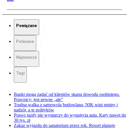
Powiązane
Polecane
Najnowsze
Tagi
Banki mogą żądać od klientów skanu dowodu osobistego.
Prawnicy: jest pewne „ale”
Trudna walka z samowolą budowlaną. NIK wini gminy i
nadzór, a te polityków
Prawo jazdy nie wystarczy do wynajęcia auta. Kary nawet do
30 tys. zł
Zakaz wyjazdu do sanatorium przez rok. Resort planuje