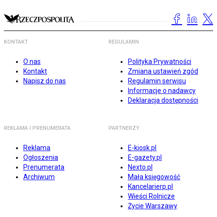
KONTAKT
REGULAMIN
O nas
Polityka Prywatności
Kontakt
Zmiana ustawień zgód
Napisz do nas
Regulamin serwisu
Informacje o nadawcy
Deklaracja dostępności
REKLAMA I PRENUMERATA
PARTNERZY
Reklama
E-kiosk.pl
Ogłoszenia
E-gazety.pl
Prenumerata
Nexto.pl
Archiwum
Mała księgowość
Kancelarierp.pl
Wieści Rolnicze
Życie Warszawy