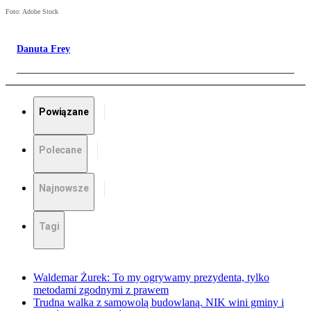
Foto: Adobe Stock
Danuta Frey
Powiązane
Polecane
Najnowsze
Tagi
Waldemar Żurek: To my ogrywamy prezydenta, tylko
metodami zgodnymi z prawem
Trudna walka z samowolą budowlaną. NIK wini gminy i