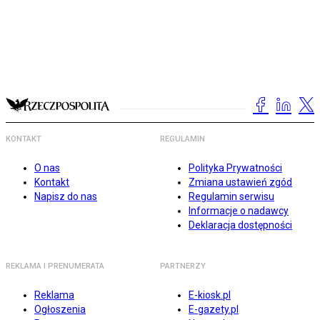
KONTAKT
REGULAMIN
O nas
Polityka Prywatności
Kontakt
Zmiana ustawień zgód
Napisz do nas
Regulamin serwisu
Informacje o nadawcy
Deklaracja dostępności
REKLAMA I PRENUMERATA
PARTNERZY
Reklama
E-kiosk.pl
Ogłoszenia
E-gazety.pl