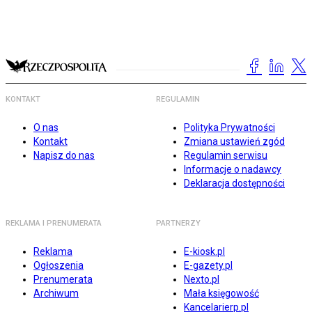
KONTAKT
REGULAMIN
O nas
Polityka Prywatności
Kontakt
Zmiana ustawień zgód
Napisz do nas
Regulamin serwisu
Informacje o nadawcy
Deklaracja dostępności
REKLAMA I PRENUMERATA
PARTNERZY
Reklama
E-kiosk.pl
Ogłoszenia
E-gazety.pl
Prenumerata
Nexto.pl
Archiwum
Mała księgowość
Kancelarierp.pl