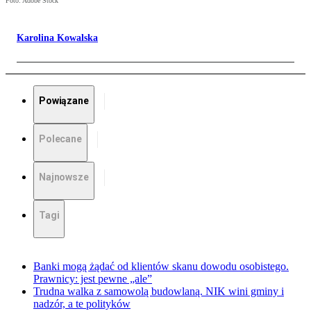
Foto: Adobe Stock
Karolina Kowalska
Powiązane
Polecane
Najnowsze
Tagi
Banki mogą żądać od klientów skanu dowodu osobistego.
Prawnicy: jest pewne „ale”
Trudna walka z samowolą budowlaną. NIK wini gminy i
nadzór, a te polityków