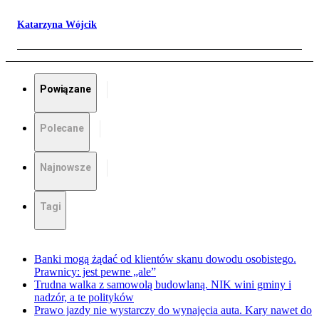
Katarzyna Wójcik
Powiązane
Polecane
Najnowsze
Tagi
Banki mogą żądać od klientów skanu dowodu osobistego.
Prawnicy: jest pewne „ale”
Trudna walka z samowolą budowlaną. NIK wini gminy i
nadzór, a te polityków
Prawo jazdy nie wystarczy do wynajęcia auta. Kary nawet do