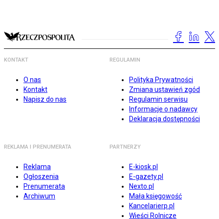
KONTAKT
REGULAMIN
O nas
Polityka Prywatności
Kontakt
Zmiana ustawień zgód
Napisz do nas
Regulamin serwisu
Informacje o nadawcy
Deklaracja dostępności
REKLAMA I PRENUMERATA
PARTNERZY
Reklama
E-kiosk.pl
Ogłoszenia
E-gazety.pl
Prenumerata
Nexto.pl
Archiwum
Mała księgowość
Kancelarierp.pl
Wieści Rolnicze