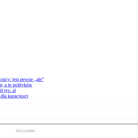
nicy: jest pewne „ale”
, a te polityków
 tys. zł
 dla kuracjuszy
REGULAMIN