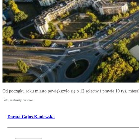
Od początku roku miasto powiększyło się o 12 sołectw i prawie 10 tys. mies
Foto: materiały prasowe
Dorota Gajos-Kaniewska