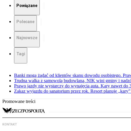
Powiązane
Polecane
Najnowsze
Tagi
Banki mogą żądać od klientów skanu dowodu osobistego. Praw
Trudna walka z samowolą budowlaną. NIK wini gminy i nadzór
Prawo jazdy nie wystarczy do wynajęcia auta. Kary nawet do 30
Zakaz wyjazdu do sanatorium przez rok. Resort planuje „kary”
Promowane treści
KONTAKT