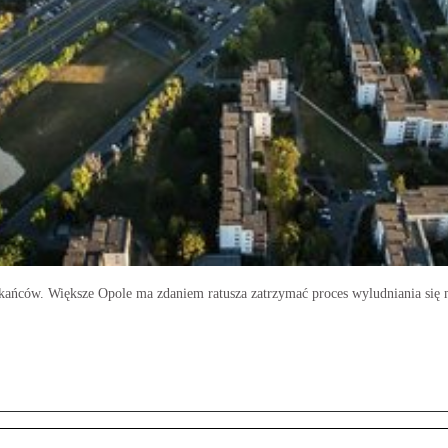
zkańców. Większe Opole ma zdaniem ratusza zatrzymać proces wyludniania się m