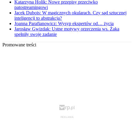
Katarzyna Holik: Nowe przepisy przeciwko
patostreamingowi
Jacek Dubois: W magicznych okularach. Czy sąd sztucznej
inteligencji to abstrakcja?
Joanna Parafianowicz: Wysyp ekspertów od… życia
Jarosław Gwizdak: Ustne motywy orzeczenia ws. Żaka
spełniły swoje zadanie
Promowane treści