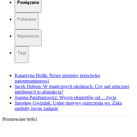
Powiązane
Polecane
Najnowsze
Tagi
Katarzyna Holik: Nowe przepisy przeciwko
patostreamingowi
Jacek Dubois: W magicznych okularach. Czy sąd sztucznej
inteligencji to abstrakcja?
Joanna Parafianowicz: Wysyp ekspertów od… życia
Jarosław Gwizdak: Ustne motywy orzeczenia ws. Żaka
spełniły swoje zadanie
Promowane treści