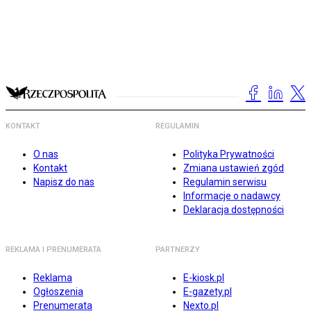
KONTAKT
REGULAMIN
O nas
Polityka Prywatności
Kontakt
Zmiana ustawień zgód
Napisz do nas
Regulamin serwisu
Informacje o nadawcy
Deklaracja dostępności
REKLAMA I PRENUMERATA
PARTNERZY
Reklama
E-kiosk.pl
Ogłoszenia
E-gazety.pl
Prenumerata
Nexto.pl