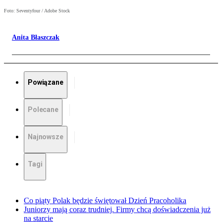
Foto: Seventyfour / Adobe Stock
Anita Błaszczak
Powiązane
Polecane
Najnowsze
Tagi
Co piąty Polak będzie świętował Dzień Pracoholika
Juniorzy mają coraz trudniej. Firmy chcą doświadczenia już
na starcie