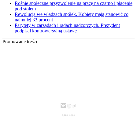
Rośnie społeczne przyzwolenie na pracę na czarno i płacenie
pod stołem
Rewolucja we władzach spółek. Kobiety mają stanowić co
najmniej 33 procent
Parytety w zarządach i radach nadzorczych. Prezydent
podpisał kontrowersyjną ustawę
Promowane treści