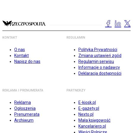
KONTAKT
REGULAMIN
O nas
Polityka Prywatności
Kontakt
Zmiana ustawień zgód
Napisz do nas
Regulamin serwisu
Informacje o nadawcy
Deklaracja dostępności
REKLAMA I PRENUMERATA
PARTNERZY
Reklama
E-kiosk.pl
Ogłoszenia
E-gazety.pl
Prenumerata
Nexto.pl
Archiwum
Mała księgowość
Kancelarierp.pl
Wieści Rolnicze