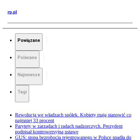
rp.pl
Powiązane
Polecane
Najnowsze
Tagi
Rewolucja we władzach spółek. Kobiety mają stanowić co
najmniej 33 procent
Parytety w zarządach i radach nadzorczych. Prezydent
podpisał kontrowersyjną ustawę
GUS: stopa bezrobocia rejestrowanego w Polsce spadła do