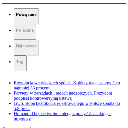
Powiązane
Polecane
Najnowsze
Tagi
Rewolucja we władzach spółek. Kobiety mają stanowić co
najmniej 33 procent
Parytety w zarządach i radach nadzorczych. Prezydent
podpisał kontrowersyjną ustawę
GUS: stopa bezrobocia rejestrowanego w Polsce spadła do
5,8 proc.
Humanoid będzie twoim kolegą z pracy? Zaskakujące
prognozy