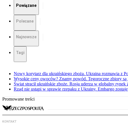
Powiązane
Polecane
Najnowsze
Tagi
Nowy korytarz dla ukraińskiego zboża. Ukraina rozmawia z Pol
Wysokie ceny owoców? Znamy powód. Tegoroczne zbiory są 
Świat stracił ukraińskie zboże. Rosja uderza w globalny rynek
Rząd nie ustąpi w sprawie rzepaku z Ukrainy. Embargo zostaje
Promowane treści
KONTAKT