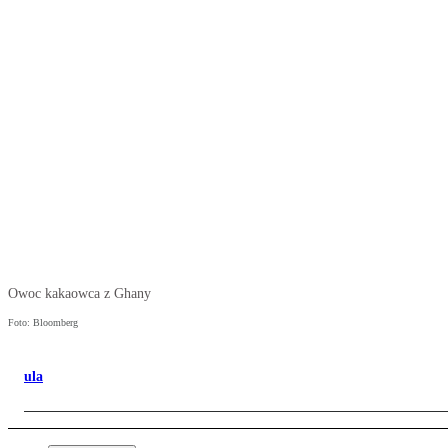
Owoc kakaowca z Ghany
Foto: Bloomberg
ula