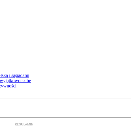
ską i sąsiadami
wyjątkowo słabe
 żywności
REGULAMIN